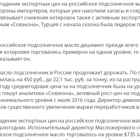
а падении экспортных цен на российское подсолнечное м
тороны импортеров, которые уже накопили запасы и со
 связывает снижение котировок также с активным экспор
ным «Совэкона», Турция с начала сезона была лидером 
российское подсолнечное масло дешевеет прежде всего 
ле котировки торговались примерно на одном уровне, то
казывает он.
масло подсолнечник в России продолжает дорожать. По 
ась на 450 руб., до 22,1 тыс. руб. за тонну, из-за раст
году среднегодовая цена за на подсолнечник была на уров
ак пишут аналитики «Совэкона», активный рост цен на п
инимального уровня с июля 2016 года. Директор дивиз
лов существенного увеличения маржи переработчиков в
адение экспортных цен на российское подсолнечное мас
рошлогодних. Исполнительный директор Масложирового 
ское подсолнечное масло торговалось на уровне $735 за