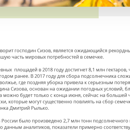
оворит господин Сизов, является ожидающийся рекордны
шую часть мировых потребностей в семечке.
вных площадей в 2018 году достигнет 8,1 млн гектаров, 
 годом ранее. В 2017 году для сбора подсолнечника сло
волжье, где поздняя уборка привела к серьезным потер
одина Сизова, основан на ожидании погодных условий, б
 можно будет только с конца июня, сейчас на большей ч
ки, которые могут существенно повлиять на сбор семеч
ынка Дмитрий Рылько.
в России было произведено 2,7 млн тонн подсолнечного м
 По данным аналитиков, показатели примерно соответс