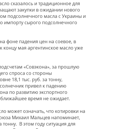
асло сказалось и традиционное для
кращают закупки в ожидании нового
том подсолнечного масла с Украины и
по импорту сырого подсолнечного
на фоне падения цен на соевое, в
 к концу мая аргентинское масло уже
подсчетам «Совэкона», за прошлую
ущего спроса со стороны
не 18,1 тыс. руб. за тонну,
одсолнечник привел к падению
иона по развитию экспортного
 ближайшее время не ожидает.
ло может означать, что котировки на
союза Михаил Мальцев напоминает,
 тонну. В этом году ситуация для