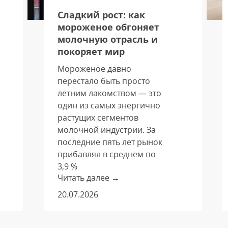
Сладкий рост: как
мороженое обгоняет
молочную отрасль и
покоряет мир
Мороженое давно
перестало быть просто
летним лакомством — это
один из самых энергично
растущих сегментов
молочной индустрии. За
последние пять лет рынок
прибавлял в среднем по
3,9 %
Читать далее →
ежегодно — показатель,
который почти втрое
20.07.2026
опережает темпы роста
всего молочного рынка.
Такой уверенный разгон