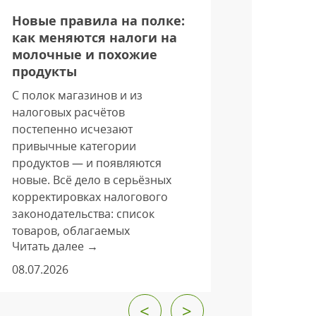
Новые правила на полке:
Онлайн-
как меняются налоги на
эра пок
молочные и похожие
привыч
продукты
Цифрова
С полок магазинов и из
трансфор
налоговых расчётов
торговли 
постепенно исчезают
Эксперты
привычные категории
впечатля
продуктов — и появляются
заказов у
новые. Всё дело в серьёзных
их количе
корректировках налогового
40%. Эта 
законодательства: список
глубокие 
товаров, облагаемых
поведени
Читать далее →
Читать да
льготной ставкой НДС
потребите
в 10 %, заметно перекроили.
08.07.2026
25.06.202
Изменения закреплены
федеральным законом
<
>
от 28.11.2025 № 425 и