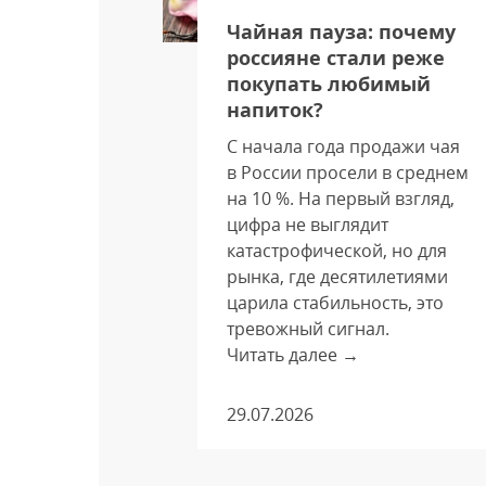
ь
Чайная пауза: почему
ажным
россияне стали реже
бора для
покупать любимый
россиян
напиток?
С начала года продажи чая
оваров
в России просели в среднем
лее
на 10 %. На первый взгляд,
ом при
цифра не выглядит
я о
катастрофической, но для
о
рынка, где десятилетиями
царила стабильность, это
спертами
тревожный сигнал.
и «Авито
Читать далее →
0 тысяч
ребителей
29.07.2026
ие на
одукции.
нство