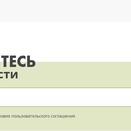
говорит о том, что
холодный десерт уверенно
удерживает симпатии
потребителей и становится
всё более выгодным
направлением для бизнеса.
ТЕСЬ
сти
ловия
пользовательского соглашения