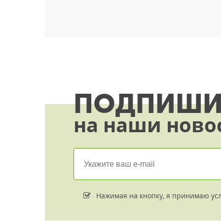
вы
 такие
еделах
ти.
ПОДПИШИ
на наши ново
Нажимая на кнопку, я принимаю ус