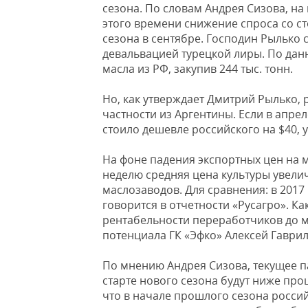
сезона. По словам Андрея Сизова, н
этого времени снижение спроса со с
сезона в сентябре. Господин Рылько
девальвацией турецкой лиры. По дан
масла из РФ, закупив 244 тыс. тонн.
Но, как утверждает Дмитрий Рылько, 
частности из Аргентины. Если в апре
стоило дешевле российского на $40, у
На фоне падения экспортных цен на 
неделю средняя цена культуры увеличил
маслозаводов. Для сравнения: в 2017 
говорится в отчетности «Русагро». К
рентабельности переработчиков до м
потенциала ГК «Эфко» Алексей Гаври
По мнению Андрея Сизова, текущее п
старте нового сезона будут ниже п
что в начале прошлого сезона россий