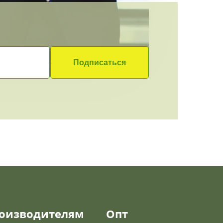
оизводителям
Опт