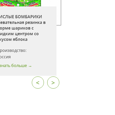
ИСЛЫЕ БОМБАРИКИ
КИСЛЫЕ БОМБАР
евательная резинка в
Жевательная рези
орме шариков c
форме шариков c
идким центром со
жидким центром 
кусом яблока
вкусом клубники
роизводство:
Производство:
оссия
Россия
знать больше →
Узнать больше →
<
>