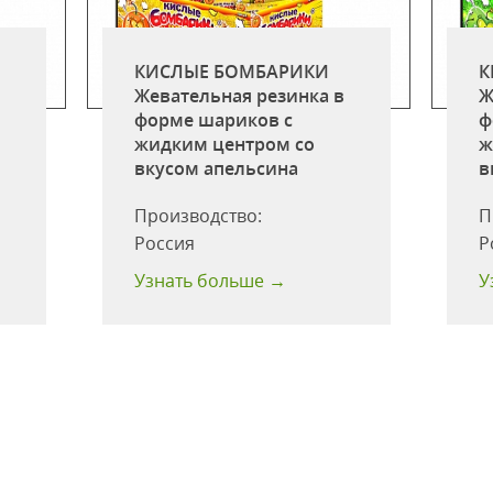
КИСЛЫЕ БОМБАРИКИ
К
в
Жевательная резинка в
Ж
форме шариков c
ф
жидким центром со
ж
вкусом апельсина
в
Производство:
П
Россия
Р
Узнать больше →
У