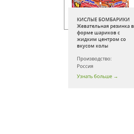
КИСЛЫЕ БОМБАРИКИ
кобс Монарх 47,5г
Жевательная резинка 
оссия)
форме шариков c
жидким центром со
одство:
ООО
вкусом колы
лис Русь"
:
47.5
Производство:
одности:
24
Россия
 больше →
Узнать больше →