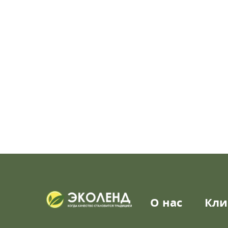
О нас
Кли