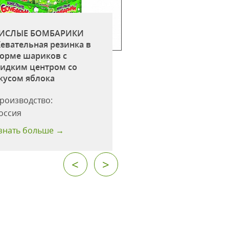
ИСЛЫЕ БОМБАРИКИ
КИСЛЫЕ БОМБАР
евательная резинка в
Жевательная рези
орме шариков c
форме шариков c
идким центром со
жидким центром 
кусом яблока
вкусом клубники
роизводство:
Производство:
оссия
Россия
знать больше →
Узнать больше →
<
>