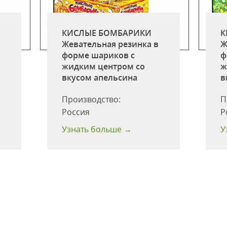
КИСЛЫЕ БОМБАРИКИ
К
в
Жевательная резинка в
Ж
форме шариков c
ф
жидким центром со
ж
вкусом апельсина
в
Производство:
П
Россия
Р
Узнать больше →
У