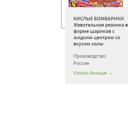
КИСЛЫЕ БОМБАРИКИ
кобс Монарх 47,5г
Жевательная резинка 
оссия)
форме шариков c
жидким центром со
одство:
ООО
вкусом колы
лис Русь"
:
47.5
Производство:
одности:
24
Россия
 больше →
Узнать больше →