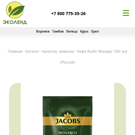
+7 800 775-35-26
Воронеж
Тамбов
Липецк
Курск
Орел
Главная
·
Каталог
·
Напитки, жевачки
·
Кофе Якобс Монарх 150г м/у
(Россия)