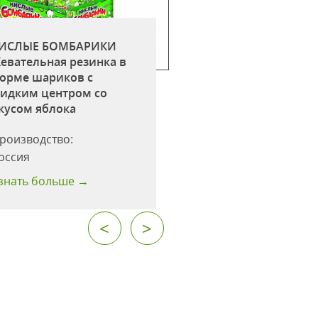
ИСЛЫЕ БОМБАРИКИ
КИСЛЫЕ БОМБАР
евательная резинка в
Жевательная рези
орме шариков c
форме шариков c
идким центром со
жидким центром 
кусом яблока
вкусом клубники
роизводство:
Производство:
оссия
Россия
знать больше →
Узнать больше →
<
>