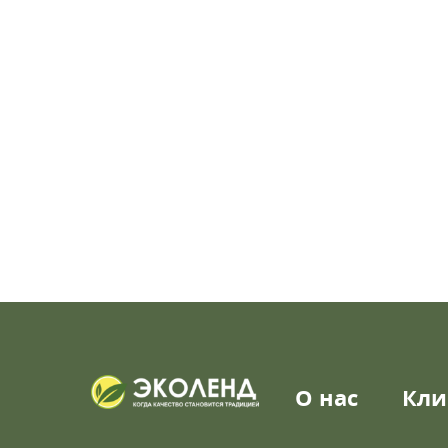
О нас
Кли