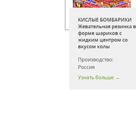
КИСЛЫЕ БОМБАРИКИ
кобс Монарх 47,5г
Жевательная резинка 
оссия)
форме шариков c
жидким центром со
одство:
ООО
вкусом колы
лис Русь"
:
47.5
Производство:
одности:
24
Россия
 больше →
Узнать больше →