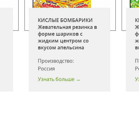
КИСЛЫЕ БОМБАРИКИ
К
в
Жевательная резинка в
Ж
форме шариков c
ф
жидким центром со
ж
вкусом апельсина
в
Производство:
П
Россия
Р
Узнать больше →
У