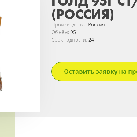
ГОЛД 95Г СТ
(РОССИЯ)
Производство:
Россия
Объём:
95
Срок годности:
24
Оставить заявку на пр