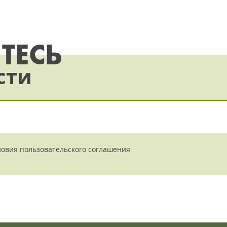
всё более выгодным
направлением для бизнеса.
ТЕСЬ
сти
ловия
пользовательского соглашения