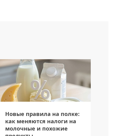
Новые правила на полке:
Онлайн-
как меняются налоги на
эра пок
молочные и похожие
привыч
продукты