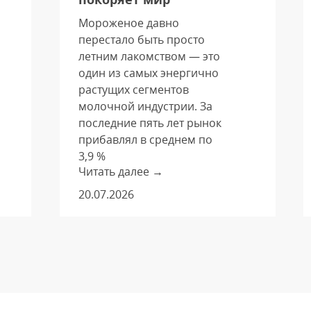
Мороженое давно
перестало быть просто
летним лакомством — это
один из самых энергично
растущих сегментов
молочной индустрии. За
последние пять лет рынок
прибавлял в среднем по
3,9 %
Читать далее →
ежегодно — показатель,
который почти втрое
20.07.2026
опережает темпы роста
всего молочного рынка.
Такой уверенный разгон
говорит о том, что
холодный десерт уверенно
удерживает симпатии
потребителей и становится