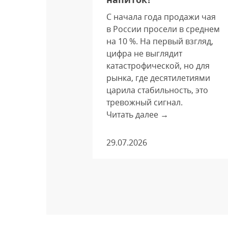
С начала года продажи чая
оваров
в России просели в среднем
лее
на 10 %. На первый взгляд,
ом при
цифра не выглядит
я о
катастрофической, но для
о
рынка, где десятилетиями
царила стабильность, это
спертами
тревожный сигнал.
и «Авито
Читать далее →
0 тысяч
ребителей
29.07.2026
ие на
одукции.
нство
вы
 такие
еделах
ти.