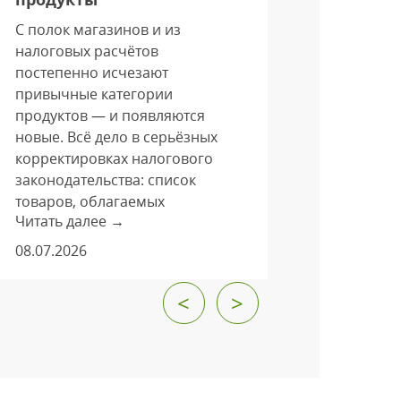
Цифрова
С полок магазинов и из
трансфор
налоговых расчётов
торговли 
постепенно исчезают
Эксперты
привычные категории
впечатля
продуктов — и появляются
заказов у
новые. Всё дело в серьёзных
их количе
корректировках налогового
40%. Эта 
законодательства: список
глубокие 
товаров, облагаемых
поведени
Читать далее →
Читать да
льготной ставкой НДС
потребите
в 10 %, заметно перекроили.
08.07.2026
25.06.202
Изменения закреплены
федеральным законом
<
>
от 28.11.2025 № 425 и
уточнены постановлением
правительства РФ
от 10.03.2026 № 252.