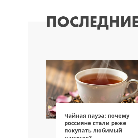
ПОСЛЕДНИЕ
ь
Чайная пауза: почему
ажным
россияне стали реже
бора для
покупать любимый
россиян
напиток?