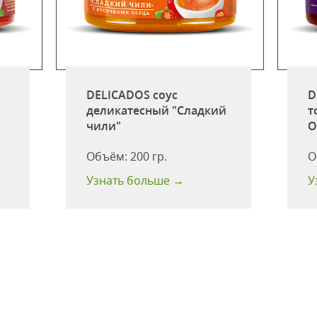
DELICADOS соус
D
деликатесный "Сладкий
т
чили"
О
Объём:
200 гр.
О
Узнать больше →
У