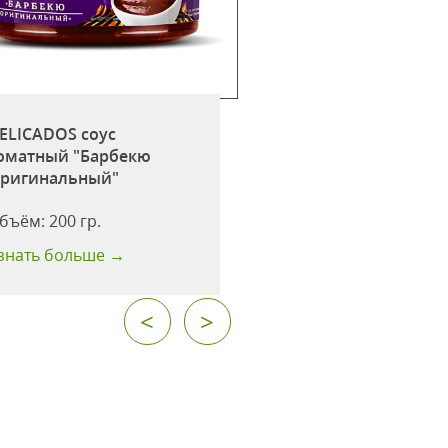
Соевый соус
"Классический" 25
Производство:
Россия
Объём:
250 мл.
ELICADOS соус
Срок годности:
24
оматный "Барбекю
мес.
ригинальный"
Количество в
бъём:
200 гр.
упаковке:
6 шт.
знать больше →
Узнать больше →
<
>