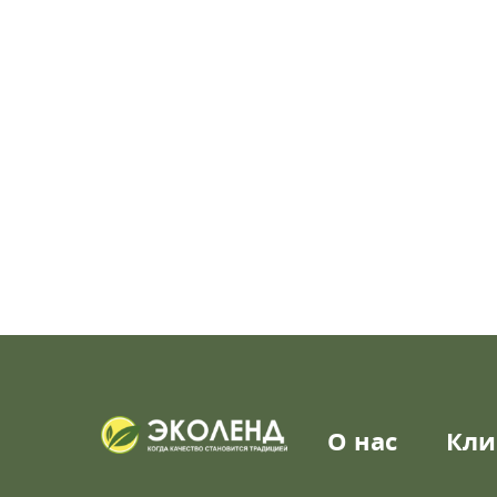
О нас
Кли