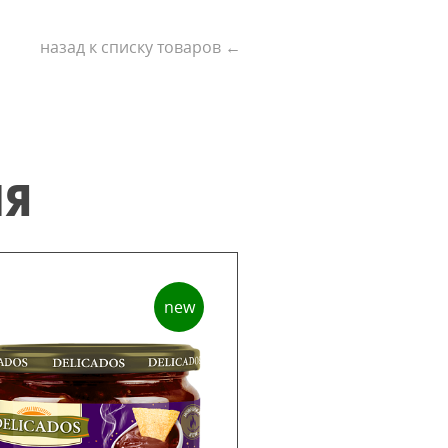
назад к списку товаров ←
ИЯ
new