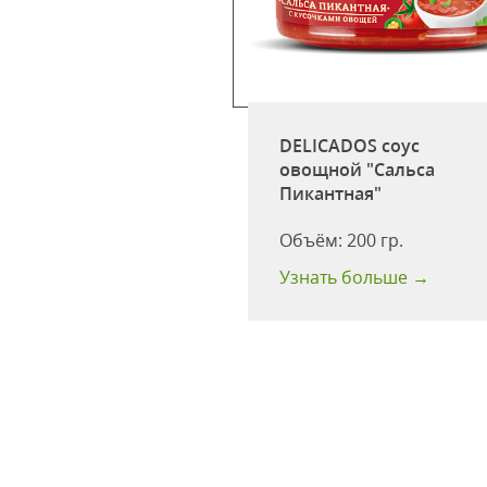
или
ex"кавказский
острый пл\б 200г
DELICADOS соус
овощной "Сальса
одности:
12 мес
Пикантная"
ство в
ке:
30 шт
Объём:
200 гр.
 больше →
Узнать больше →