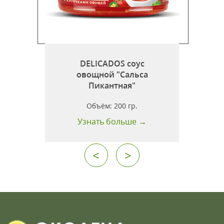
DELICADOS соус
овощной "Сальса
Пикантная"
т
Объём:
200 гр.
Узнать больше →
<
>