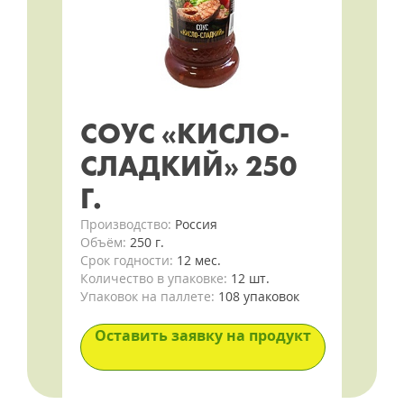
СОУС «КИСЛО-
СЛАДКИЙ» 250
Г.
Производство:
Россия
Объём:
250 г.
Срок годности:
12 мес.
Количество в упаковке:
12 шт.
Упаковок на паллете:
108 упаковок
Оставить заявку на продукт