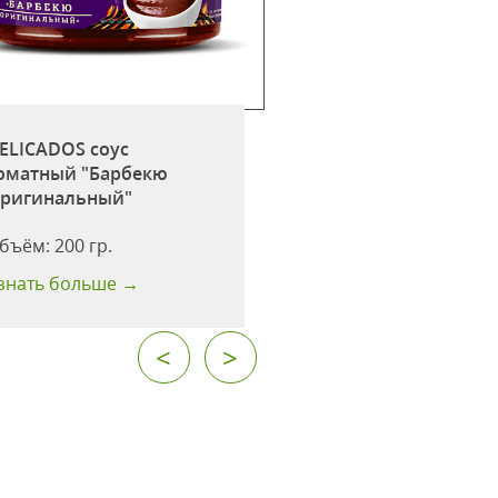
Соевый соус
"Классический" 25
Производство:
Россия
Объём:
250 мл.
ELICADOS соус
Срок годности:
24
оматный "Барбекю
мес.
ригинальный"
Количество в
бъём:
200 гр.
упаковке:
6 шт.
знать больше →
Узнать больше →
<
>