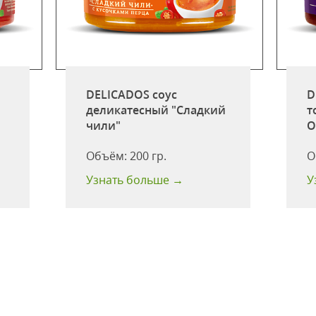
DELICADOS соус
D
деликатесный "Сладкий
т
чили"
О
Объём:
200 гр.
О
Узнать больше →
У