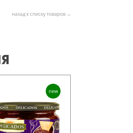
назад к списку товаров ←
ИЯ
new