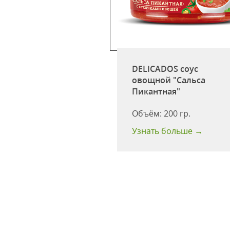
или
ex"кавказский
острый пл\б 200г
DELICADOS соус
овощной "Сальса
одности:
12 мес
Пикантная"
ство в
ке:
30 шт
Объём:
200 гр.
 больше →
Узнать больше →