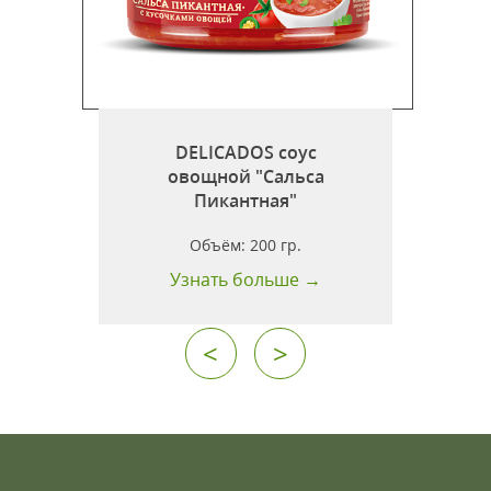
DELICADOS соус
овощной "Сальса
Пикантная"
т
Объём:
200 гр.
Узнать больше →
<
>