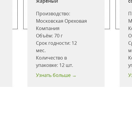
жареный
с
Производство:
П
Московская Ореховая
М
Компания
К
Объём:
70 г
О
Срок годности:
12
С
мес.
м
Количество в
К
упаковке:
12 шт.
у
Узнать больше →
У