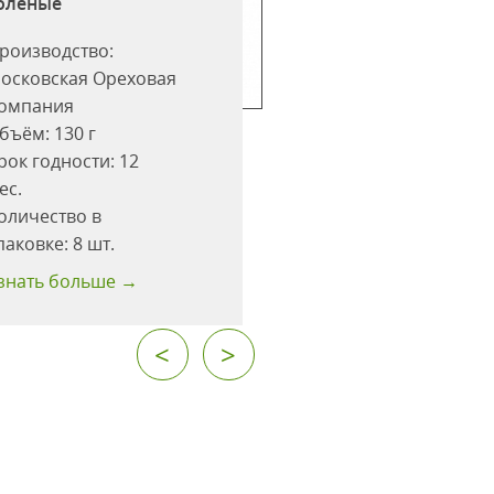
оленые
природы" сушен
роизводство:
Производство:
осковская Ореховая
Московская Орехо
омпания
Компания
бъём:
130 г
Объём:
150 г
рок годности:
12
Срок годности:
12
ес.
мес.
оличество в
Количество в
паковке:
8 шт.
упаковке:
8 шт.
знать больше →
Узнать больше →
<
>