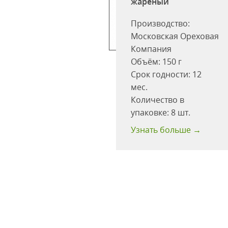
жареный
одство:
Производство:
ская Ореховая
Московская Ореховая
ния
Компания
:
300 г
Объём:
150 г
одности:
10
Срок годности:
12
мес.
ство в
Количество в
ке:
12 шт.
упаковке:
8 шт.
 больше →
Узнать больше →