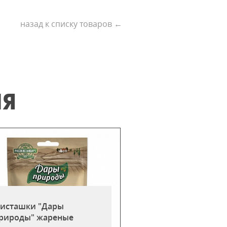
назад к списку товаров ←
ИЯ
исташки "Дары
рироды" жареные
Миндаль "Дары