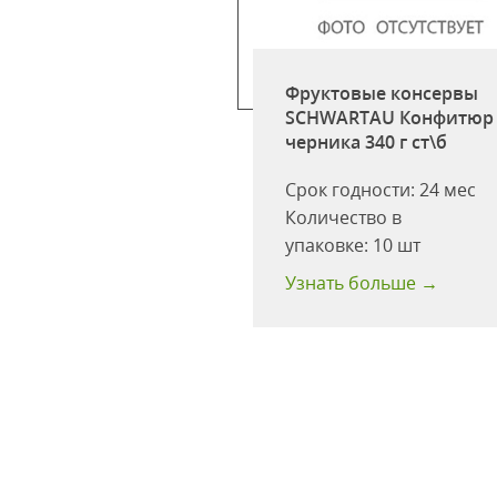
Фруктовые консервы
е Экопродукт
SCHWARTAU Конфитюр
 325 г ст\б
черника 340 г ст\б
одности:
24 мес
Срок годности:
24 мес
ство в
Количество в
ке:
12 шт
упаковке:
10 шт
 больше →
Узнать больше →