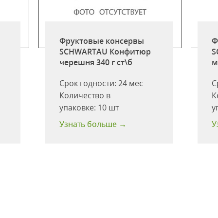
Фруктовые консервы
Ф
SCHWARTAU Конфитюр
S
черешня 340 г ст\б
м
Срок годности:
24 мес
С
Количество в
К
упаковке:
10 шт
у
Узнать больше →
У