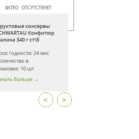
руктовые консервы
Фруктовые консе
CHWARTAU Конфитюр
SCHWARTAU Конф
алина 340 г ст\б
лесные ягоды 340 
рок годности:
24 мес
Срок годности:
24 
оличество в
Количество в
паковке:
10 шт
упаковке:
10 шт
знать больше →
Узнать больше →
<
>