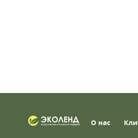
О нас
Кли