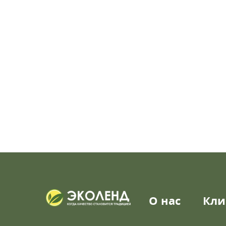
О нас
Кли