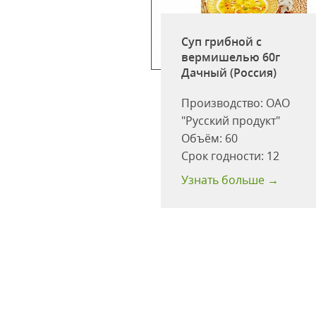
картофельное
Суп грибной с
 курицей стакан
вермишелью 60г
Г ЛАНЧ
Дачный (Россия)
одство:
ООО
Производство:
ОАО
иофуд"
"Русский продукт"
:
50
Объём:
60
одности:
12
Срок годности:
12
 больше →
Узнать больше →