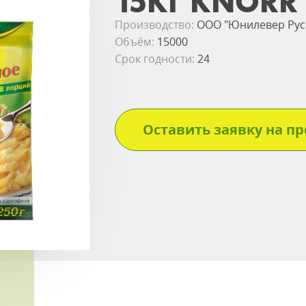
15КГ KNORR
Производство:
ООО "Юнилевер Рус
Объём:
15000
Срок годности:
24
Оставить заявку на пр