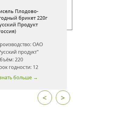
исель Плодово-
годный брикет 220г
Кисель клюква бр
усский Продукт
220г Русский Про
Россия)
(Россия)
роизводство:
ОАО
Производство:
ОА
Русский продукт"
"Русский продукт"
бъём:
220
Объём:
220
рок годности:
12
Срок годности:
12
знать больше →
Узнать больше →
<
>