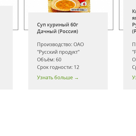
К
я
Суп куриный 60г
Р
Дачный (Россия)
(
Производство:
ОАО
П
"Русский продукт"
"
Объём:
60
О
Срок годности:
12
С
Узнать больше →
У