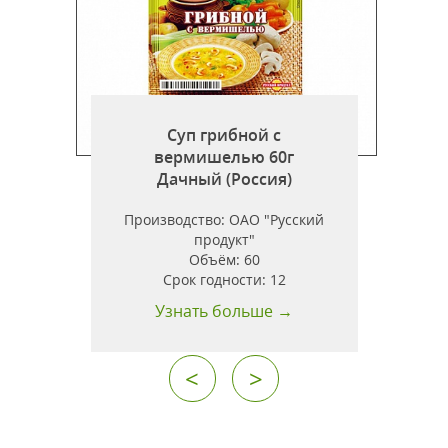
с
Суп грибной с
Г
вермишелью 60г
Дачный (Россия)
Производство:
ОАО "Русский
продукт"
Объём:
60
Срок годности:
12
Узнать больше →
<
>