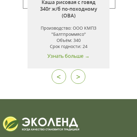
Каша рисовая с говяд
340г ж/б по-походному
)
(ОВА)
Производство:
ООО КМПЗ
"Балтпроммясо"
Объём:
340
Срок годности:
24
Узнать больше →
<
>