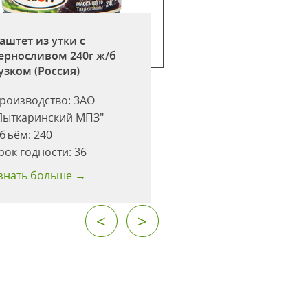
аштет из утки с
Свинина тушеная 
ерносливом 240г ж/б
325г ж/б ключ *36
узком (Россия)
(Россия)
роизводство:
ЗАО
Производство:
ОО
Лыткаринский МПЗ"
"Балтком" г.Советс
бъём:
240
Объём:
325
рок годности:
36
Срок годности:
48
знать больше →
Узнать больше →
<
>