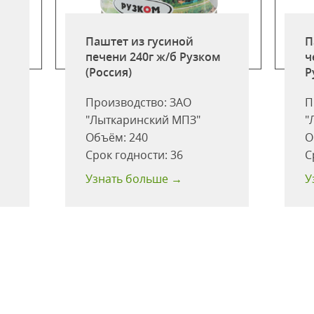
Паштет из гусиной
П
печени 240г ж/б Рузком
ч
(Россия)
Р
Производство:
ЗАО
П
"Лыткаринский МПЗ"
"
Объём:
240
О
Срок годности:
36
С
Узнать больше →
У