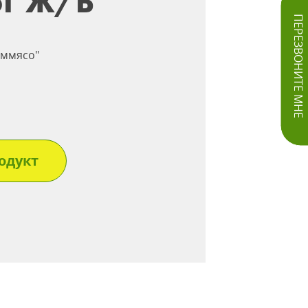
5Г Ж/Б
ПЕРЕЗВОНИТЕ МНЕ
оммясо"
одукт