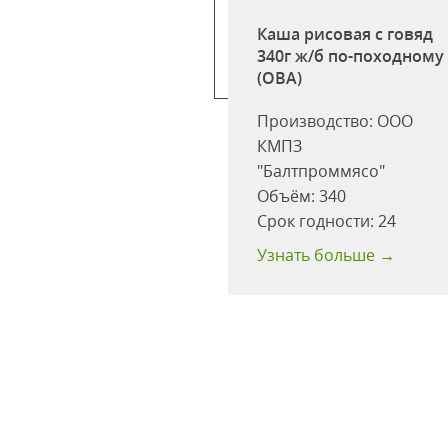
ыпленка в с/с
Каша рисовая с говяд
00г ст/б "HD"
340г ж/б по-походному
(ОВА)
одство:
ООО
Производство:
ООО
КМПЗ
роммясо"
"Балтпроммясо"
:
500
Объём:
340
одности:
24
Срок годности:
24
 больше →
Узнать больше →