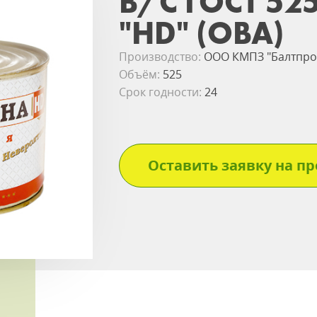
В/С ГОСТ 52
"HD" (ОВА)
Производство:
ООО КМПЗ "Балтпр
Объём:
525
Срок годности:
24
Оставить заявку на пр