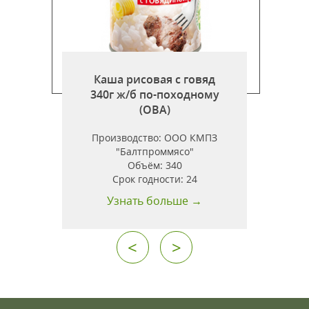
Каша рисовая с говяд
340г ж/б по-походному
)
(ОВА)
Производство:
ООО КМПЗ
"Балтпроммясо"
Объём:
340
Срок годности:
24
Узнать больше →
<
>