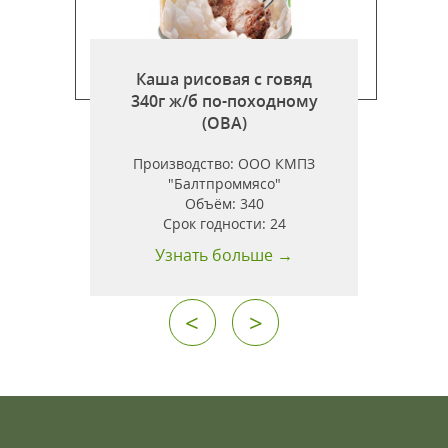
Каша рисовая с говяд
340г ж/б по-походному
)
(ОВА)
Производство:
ООО КМПЗ
"Балтпроммясо"
Объём:
340
Срок годности:
24
Узнать больше →
<
>