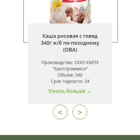
Каша рисовая с говяд
340г ж/б по-походному
)
(ОВА)
Производство:
ООО КМПЗ
"Балтпроммясо"
Объём:
340
Срок годности:
24
Узнать больше →
<
>