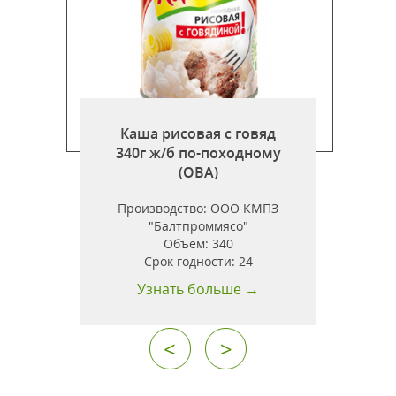
Каша рисовая с говяд
340г ж/б по-походному
)
(ОВА)
Производство:
ООО КМПЗ
"Балтпроммясо"
Объём:
340
Срок годности:
24
Узнать больше →
<
>