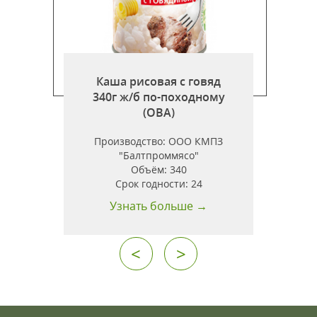
Каша рисовая с говяд
340г ж/б по-походному
)
(ОВА)
Производство:
ООО КМПЗ
"Балтпроммясо"
Объём:
340
Срок годности:
24
Узнать больше →
<
>