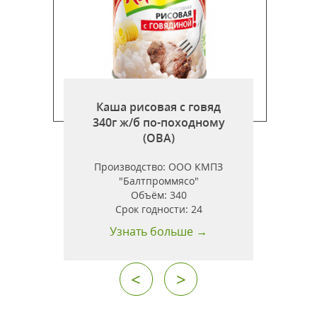
Каша рисовая с говяд
340г ж/б по-походному
)
(ОВА)
Производство:
ООО КМПЗ
"Балтпроммясо"
Объём:
340
Срок годности:
24
Узнать больше →
<
>