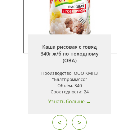
Каша рисовая с говяд
340г ж/б по-походному
)
(ОВА)
Производство:
ООО КМПЗ
"Балтпроммясо"
Объём:
340
Срок годности:
24
Узнать больше →
<
>