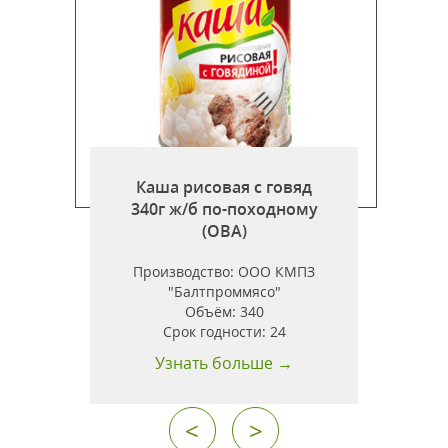
Каша рисовая с говяд
340г ж/б по-походному
)
(ОВА)
Производство:
ООО КМПЗ
"Балтпроммясо"
Объём:
340
Срок годности:
24
Узнать больше →
<
>