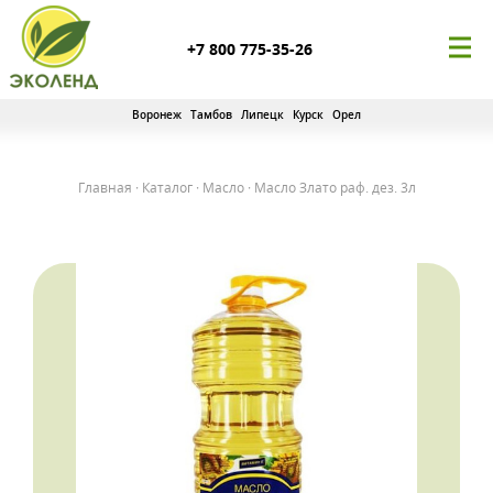
+7 800 775-35-26
Воронеж
Тамбов
Липецк
Курск
Орел
Главная
·
Каталог
·
Масло
·
Масло Злато раф. дез. 3л