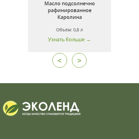
Масло подсолнечно
рафинированное
л
Каролина
Объём:
0,8 л
Узнать больше →
<
>