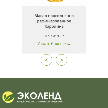
Масло подсолнечно
рафинированное
л
Каролина
Объём:
0,8 л
Узнать больше →
<
>