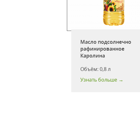
Масло подсолнечно
рафинированное
Злато раф. дез. 3л
Каролина
одности:
18 мес
Объём:
0,8 л
 больше →
Узнать больше →