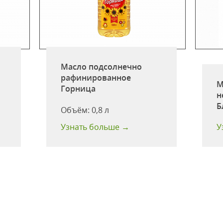
Масло подсолнечно
рафинированное
М
Горница
н
Б
Объём:
0,8 л
Узнать больше →
У