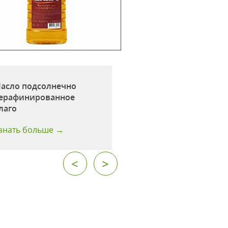
асло подсолнечно
Масло подсолнеч
ерафинированное
нерафинированн
лаго
Подворье
знать больше →
Узнать больше →
<
>