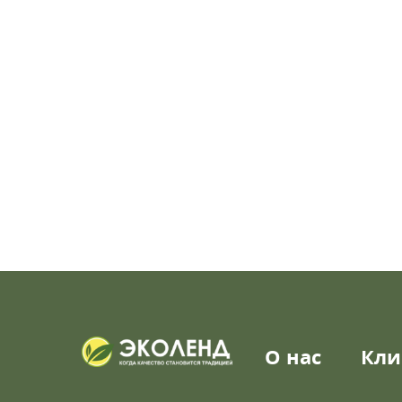
О нас
Кли