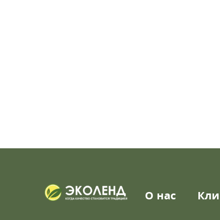
О нас
Кли