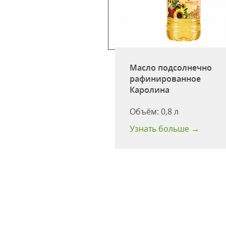
Масло подсолнечно
рафинированное
Злато раф. дез. 3л
Каролина
одности:
18 мес
Объём:
0,8 л
 больше →
Узнать больше →