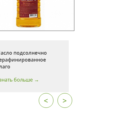
асло подсолнечно
Масло подсолнеч
ерафинированное
нерафинированн
лаго
Подворье
знать больше →
Узнать больше →
<
>