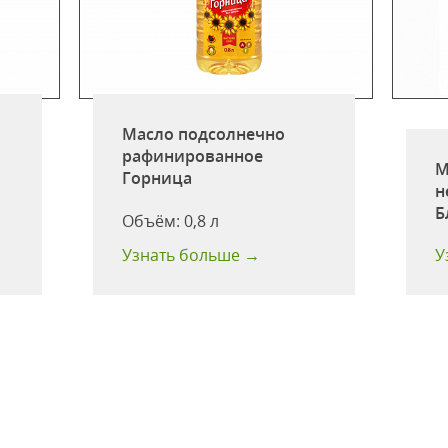
Масло подсолнечно
рафинированное
М
Горница
н
Б
Объём:
0,8 л
Узнать больше →
У