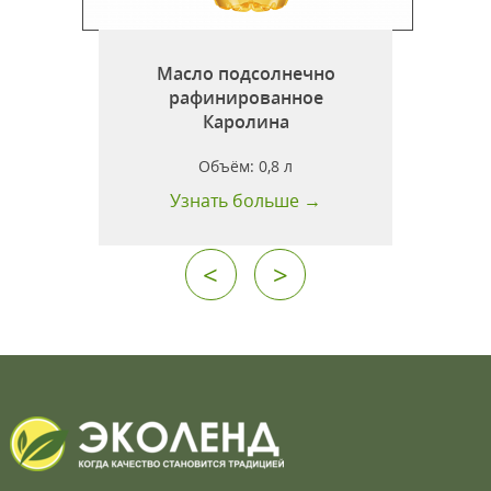
Масло подсолнечно
рафинированное
л
Каролина
Объём:
0,8 л
Узнать больше →
<
>