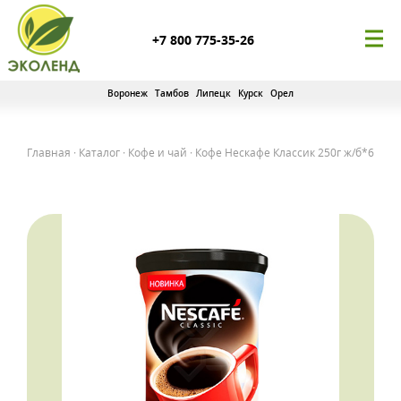
+7 800 775-35-26
Воронеж
Тамбов
Липецк
Курск
Орел
Главная
·
Каталог
·
Кофе и чай
·
Кофе Нескафе Классик 250г ж/б*6