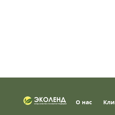
О нас
Кли