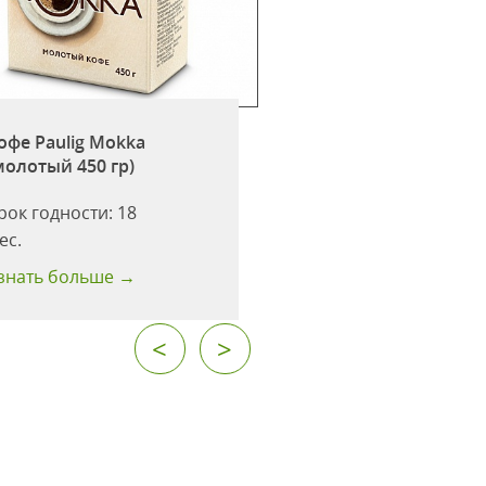
Кофе Paulig Mokka
офе Paulig Mokka
заваривания в ч
молотый 450 гр)
(молотый 250гр)
рок годности:
18
Срок годности:
18
ес.
мес.
знать больше →
Узнать больше →
<
>