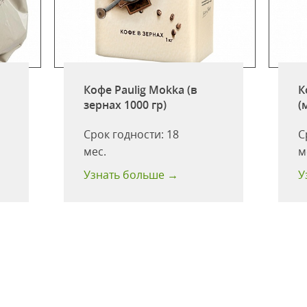
Кофе Paulig Mokka (в
К
зернах 1000 гр)
(
Срок годности:
18
С
мес.
м
Узнать больше →
У