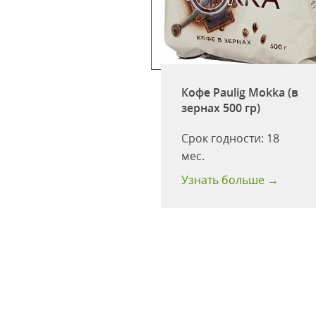
Кофе Paulig Mokka (в
ulig Presidentti
зернах 500 гр)
abel (молотый 250
Срок годности:
18
одности:
18 мес
мес.
 больше →
Узнать больше →