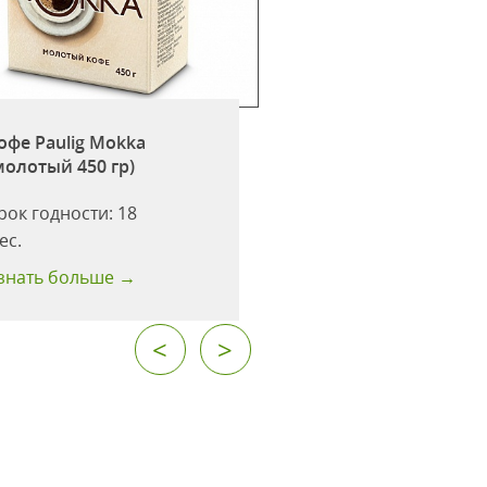
Кофе Paulig Mokka
офе Paulig Mokka
заваривания в ч
молотый 450 гр)
(молотый 250гр)
рок годности:
18
Срок годности:
18
ес.
мес.
знать больше →
Узнать больше →
<
>