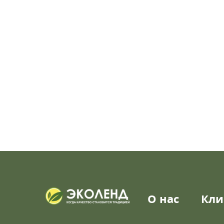
О нас
Кли