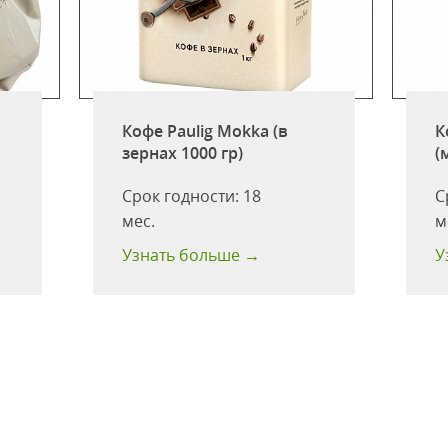
Кофе Paulig Mokka (в
К
зернах 1000 гр)
(
Срок годности:
18
С
мес.
м
Узнать больше →
У