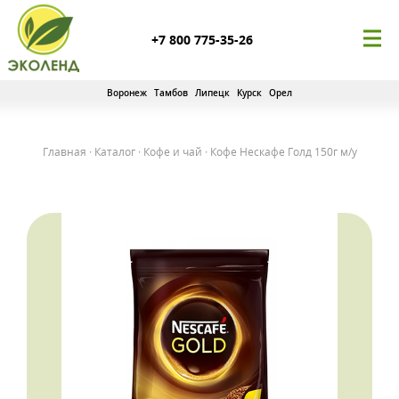
+7 800 775-35-26
Воронеж
Тамбов
Липецк
Курск
Орел
Главная
·
Каталог
·
Кофе и чай
·
Кофе Нескафе Голд 150г м/у