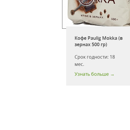
Кофе Paulig Mokka (в
ulig Presidentti
зернах 500 гр)
abel (молотый 250
Срок годности:
18
одности:
18 мес
мес.
 больше →
Узнать больше →