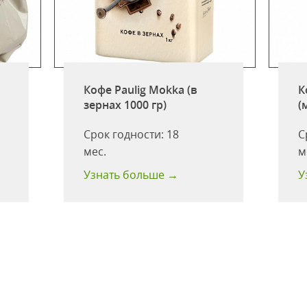
Кофе Paulig Mokka (в
К
зернах 1000 гр)
(
Срок годности:
18
С
мес.
м
Узнать больше →
У