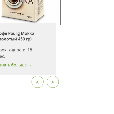
Кофе Paulig Mokka
офе Paulig Mokka
заваривания в ч
молотый 450 гр)
(молотый 250гр)
рок годности:
18
Срок годности:
18
ес.
мес.
знать больше →
Узнать больше →
<
>