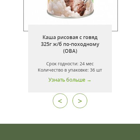
Каша рисовая с говяд
дина)
325г ж/б по-походному
(ОВА)
Срок годности:
24 мес
т
Количество в упаковке:
36 шт
Узнать больше →
<
>