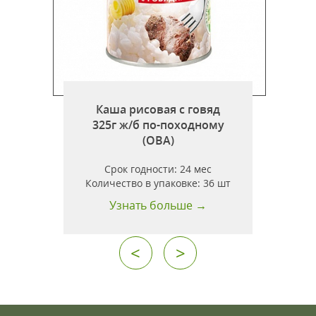
Каша рисовая с говяд
дина)
325г ж/б по-походному
(ОВА)
Срок годности:
24 мес
т
Количество в упаковке:
36 шт
Узнать больше →
<
>