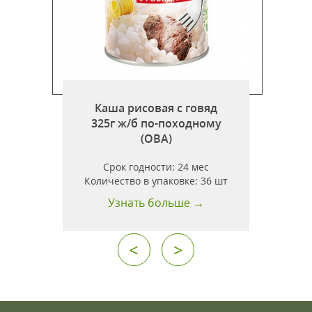
Каша рисовая с говяд
дина)
325г ж/б по-походному
(ОВА)
Срок годности:
24 мес
т
Количество в упаковке:
36 шт
Узнать больше →
<
>