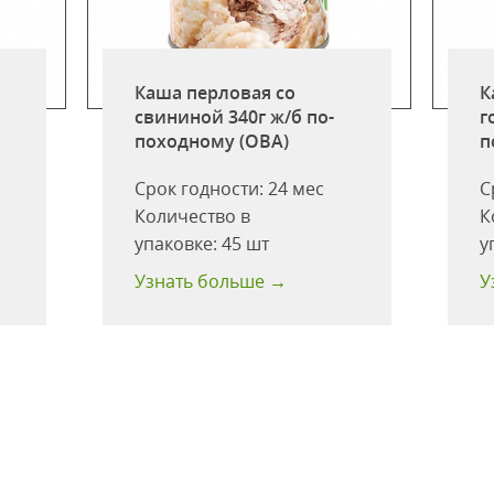
Каша перловая со
К
свининой 340г ж/б по-
г
походному (ОВА)
п
Срок годности:
24 мес
С
Количество в
К
упаковке:
45 шт
у
Узнать больше →
У