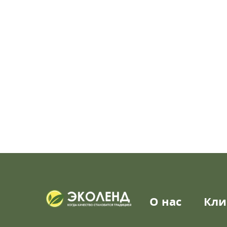
О нас
Кли