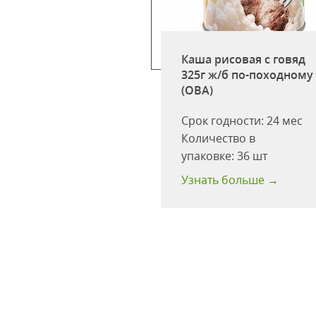
солнышко Каша
я ассорти №15
Каша рисовая с говяд
о,вишня,ч.смородина)
325г ж/б по-походному
5г) 270г
(ОВА)
одности:
12 мес
Срок годности:
24 мес
ство в
Количество в
ке:
6 шт
упаковке:
36 шт
 больше →
Узнать больше →