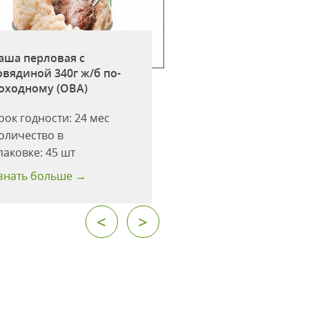
аша перловая с
Каша гречневая с
овядиной 340г ж/б по-
340г ж/б по-похо
оходному (ОВА)
(ОВА)
рок годности:
24 мес
Срок годности:
24 
оличество в
Количество в
паковке:
45 шт
упаковке:
45 шт
знать больше →
Узнать больше →
<
>