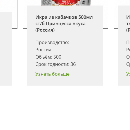
Икра из кабачков 500мл
И
ст/б Принцесса вкуса
т
(Россия)
(
Производство:
П
Россия
Р
Объём:
500
О
Срок годности:
36
С
Узнать больше →
У