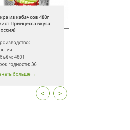
кра из кабачков 480г
Икра из баклажа
вист Принцесса вкуса
500мл ст/б Принц
Россия)
вкуса (Россия)
роизводство:
Производство:
оссия
Россия
бъём:
4801
Объём:
500
рок годности:
36
Срок годности:
36
знать больше →
Узнать больше →
<
>