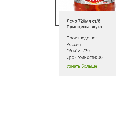
Лечо 720мл ст/б
Принцесса вкуса
з баклажанов
Производство:
ль 530г ст\б
Россия
ия
Объём:
720
одности:
36 мес
Срок годности:
36
 больше →
Узнать больше →