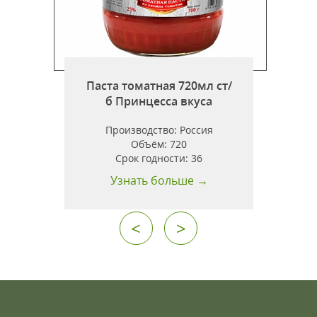
Паста томатная 720мл ст/
б Принцесса вкуса
б
Производство:
Россия
Объём:
720
шт
Срок годности:
36
Узнать больше →
<
>