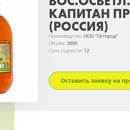
ВОС.ОСВЕТЛ.
КАПИТАН П
(РОССИЯ)
Производство:
ООО "Остпрод"
Объём:
3000
Срок годности:
12
Оставить заявку на пр