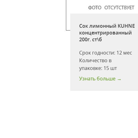
лочно-
радный
етл. 3л ст/б
ан Припасов
Сок лимонный KUHNE
я)
концентрированный
200г. ст\б
одство:
ООО
од"
Срок годности:
12 мес
:
3000
Количество в
одности:
12
упаковке:
15 шт
 больше →
Узнать больше →