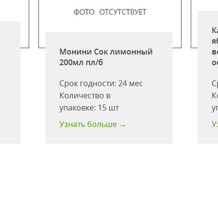
К
я
Монини Сок лимонный
в
200мл пл/б
о
Срок годности:
24 мес
С
Количество в
К
упаковке:
15 шт
у
Узнать больше →
У