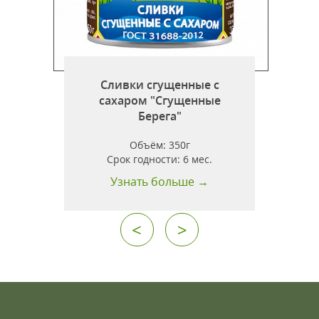
о
я
Сливки сгущенные с
сахаром "Сгущенные
Берега"
Объём:
350г
т
Срок годности:
6 мес.
Узнать больше →
<
>