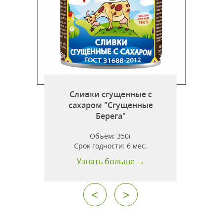
о
я
Сливки сгущенные с
сахаром "Сгущенные
Берега"
Объём:
350г
т
Срок годности:
6 мес.
Узнать больше →
<
>