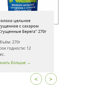
Молоко цельное
олоко цельное
сгущенное с саха
гущенное с сахаром
вареное "Сгущен
Сгущенные Берега" 270г
Берега"
бъём:
270г
Объём:
370г
рок годности:
12
Срок годности:
8
ес.
месяцев
знать больше →
Узнать больше →
<
>