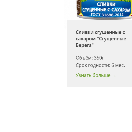
 Сгущенка с
270г д/п ГОСТ
ная страна"
Сливки сгущенные с
ромконсервы"
сахаром "Сгущенные
Берега"
одности:
12 мес
ство в
Объём:
350г
ке:
12 шт
Срок годности:
6 мес.
 больше →
Узнать больше →