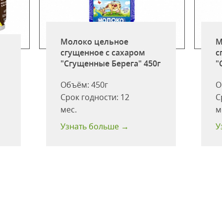
Молоко цельное
М
сгущенное с сахаром
с
"Сгущенные Берега" 450г
"
Объём:
450г
О
Срок годности:
12
С
мес.
м
Узнать больше →
У