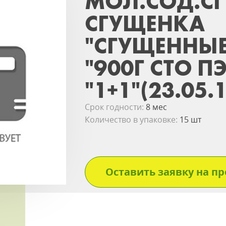
МОЛ.СОД.СГ
СГУЩЕНКА
"СГУЩЕННЫЕ
"900Г СТО П
"1+1"(23.05.1
Срок годности:
8 мес
Количество в упаковке:
15 шт
Оставить заявку на пр