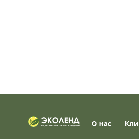
О нас
Кли