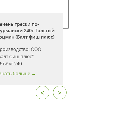
ечень трески по-
Килька в т/с 240г
урмански 240г Толстый
Толстый боцман (
оцман (Балт фиш плюс)
фиш плюс)
роизводство:
ООО
Производство:
ОО
Балт фиш плюс"
"Балт фиш плюс"
бъём:
240
Объём:
240
знать больше →
Узнать больше →
<
>