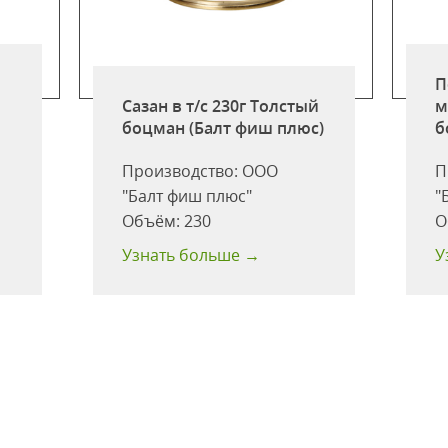
П
Сазан в т/с 230г Толстый
м
боцман (Балт фиш плюс)
б
Производство:
ООО
П
"Балт фиш плюс"
"
Объём:
230
О
Узнать больше →
У