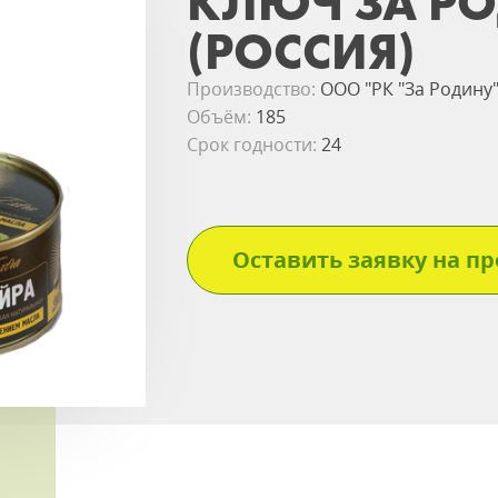
КЛЮЧ ЗА Р
(РОССИЯ)
Производство:
ООО "РК "За Родину
Объём:
185
Срок годности:
24
Оставить заявку на пр