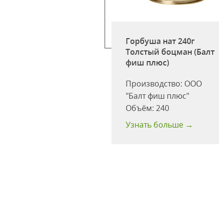
из м/к 220г ж/б
Горбуша нат 240г
Морей (Россия)
Толстый боцман (Балт
фиш плюс)
одство:
ООО
ан вкуса"
Производство:
ООО
:
220
"Балт фиш плюс"
одности:
24
Объём:
240
 больше →
Узнать больше →