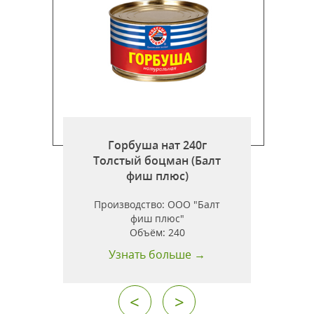
Горбуша нат 240г
т
Толстый боцман (Балт
фиш плюс)
н
Производство:
ООО "Балт
фиш плюс"
Объём:
240
Узнать больше →
<
>