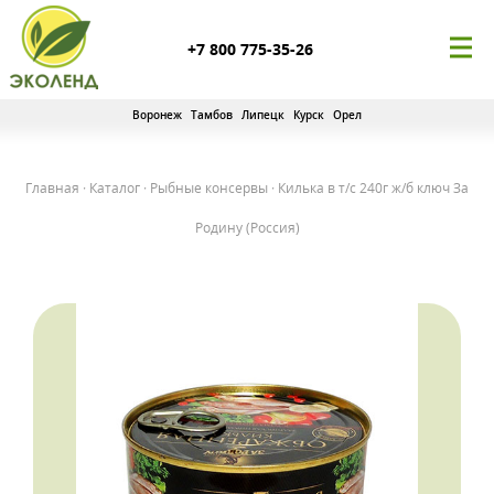
+7 800 775-35-26
Воронеж
Тамбов
Липецк
Курск
Орел
Главная
·
Каталог
·
Рыбные консервы
·
Килька в т/с 240г ж/б ключ За
Родину (Россия)