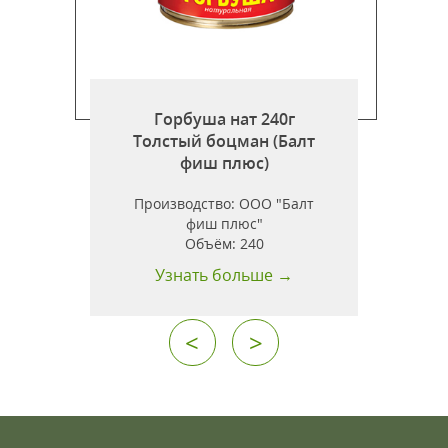
Горбуша нат 240г
т
Толстый боцман (Балт
фиш плюс)
н
Производство:
ООО "Балт
фиш плюс"
Объём:
240
Узнать больше →
<
>