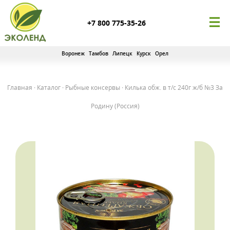
+7 800 775-35-26
Воронеж
Тамбов
Липецк
Курск
Орел
Главная
·
Каталог
·
Рыбные консервы
·
Килька обж. в т/с 240г ж/б №3 За
Родину (Россия)