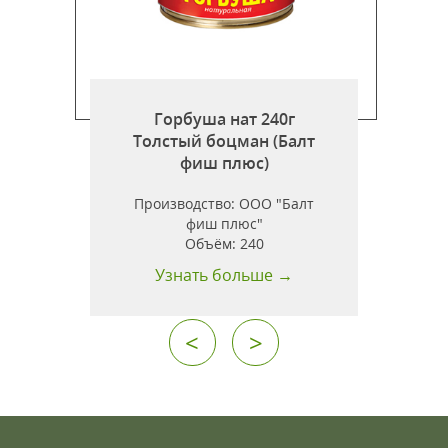
Горбуша нат 240г
т
Толстый боцман (Балт
фиш плюс)
н
Производство:
ООО "Балт
фиш плюс"
Объём:
240
Узнать больше →
<
>