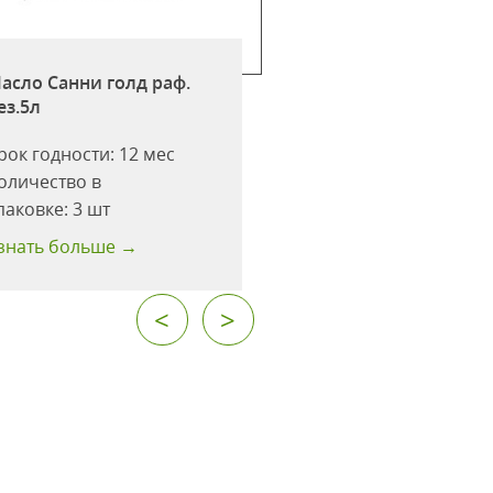
Масло Раздолье
подсолнечное
асло Санни голд раф.
рафинированое
ез.5л
дезодорированно
рок годности:
12 мес
Срок годности:
14 
оличество в
Количество в
паковке:
3 шт
упаковке:
3 шт
знать больше →
Узнать больше →
<
>