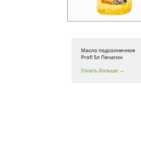
 Аннинское
во-подсолнечное
одности:
14 мес
Масло подсолнечное
ство в
Profi 5л Печагин
ке:
4 шт
 больше →
Узнать больше →