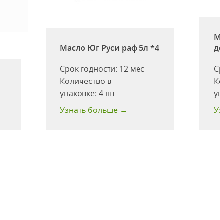
М
Масло Юг Руси раф 5л *4
д
Срок годности:
12 мес
С
Количество в
К
упаковке:
4 шт
у
Узнать больше →
У